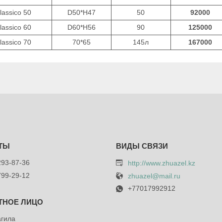
lassico 50
D50*H47
50
92000
lassico 60
D60*H56
90
125000
lassico 70
70*65
145л
167000
293-87-36
http://www.zhuazel.kz
799-29-12
zhuazel@mail.ru
+77017992912
агила