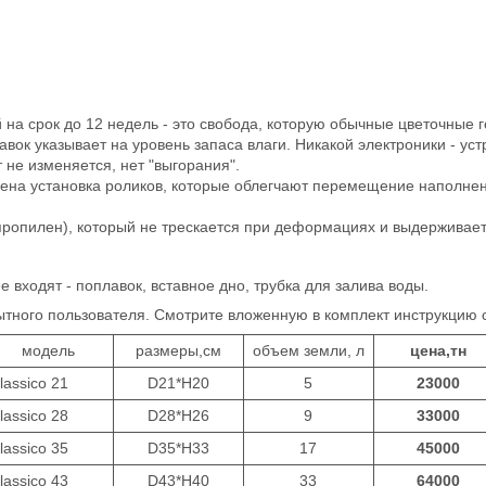
 на срок до 12 недель - это свобода, которую обычные цветочные г
авок указывает на уровень запаса влаги. Никакой электроники - ус
т не изменяется, нет "выгорания".
трена установка роликов, которые облегчают перемещение наполне
ипропилен), который не трескается при деформациях и выдерживае
е входят - поплавок, вставное дно, трубка для залива воды.
ытного пользователя. Смотрите вложенную в комплект инструкцию 
модель
размеры,см
объем земли, л
цена,тн
lassico 21
D21*H20
5
23000
lassico 28
D28*H26
9
33000
lassico 35
D35*H33
17
45000
lassico 43
D43*H40
33
64000