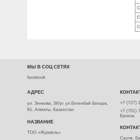
C
C
C
МЫ В СОЦ СЕТЯХ
facebook
+7 (727) 
ул. Зенкова, 36/уг. ул.Богенбай батыра,
81, Алматы, Казахстан
+7 (701) 
Багила
ТОО «Жуазель»
Сауле, Б