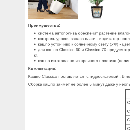
Преимущества:
система автополива обеспечит растение влагой
контроль уровня запаса влаги - индикатор-попл
кашпо устойчиво к солнечному свету (УФ) - цве
для кашпо Classico 60 и Classico 70 предусмо
кг.
кашпо изготовлено из прочного пластика (пол
Комлектация:
Кашпо Classico поставляется с гидросистемой . В не
Сборка кашпо займет не более 5 минут даже у неоп
C
C
C
C