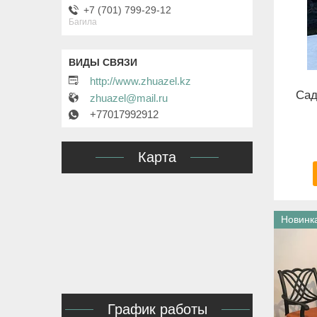
+7 (701) 799-29-12
Багила
http://www.zhuazel.kz
Сад
zhuazel@mail.ru
+77017992912
Карта
Новинк
График работы