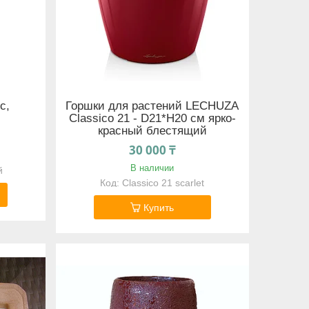
с,
Горшки для растений LECHUZA
Classico 21 - D21*H20 см ярко-
красный блестящий
30 000 ₸
В наличии
й
Classico 21 scarlet
Купить