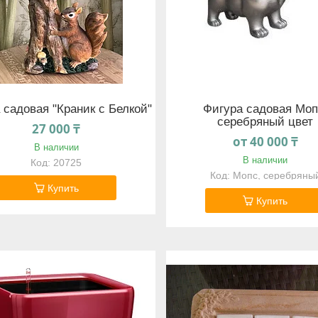
 садовая "Краник с Белкой"
Фигура садовая Моп
серебряный цвет
27 000 ₸
от 40 000 ₸
В наличии
В наличии
20725
Мопс, серебряны
Купить
Купить