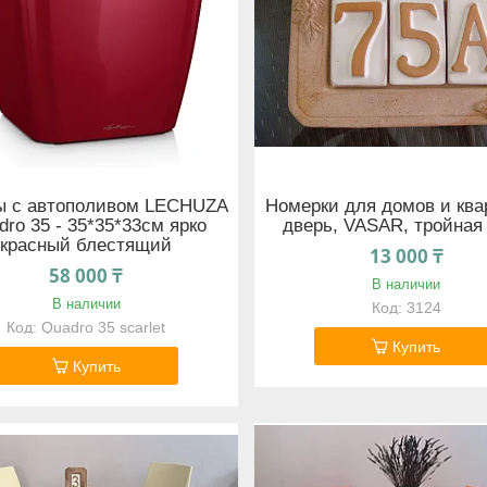
ы с автополивом LECHUZA
Номерки для домов и ква
dro 35 - 35*35*33cм ярко
дверь, VASAR, тройная
красный блестящий
13 000 ₸
58 000 ₸
В наличии
В наличии
3124
Quadro 35 scarlet
Купить
Купить