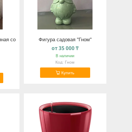
яная со
Фигура садовая "Гном"
от 35 000 ₸
В наличии
Гном
Купить