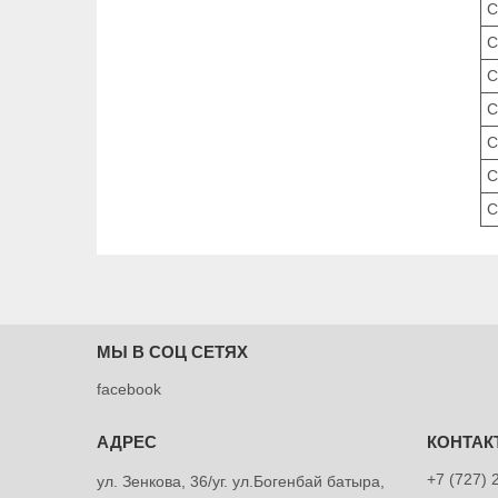
C
C
C
C
C
C
C
МЫ В СОЦ СЕТЯХ
facebook
+7 (727) 
ул. Зенкова, 36/уг. ул.Богенбай батыра,