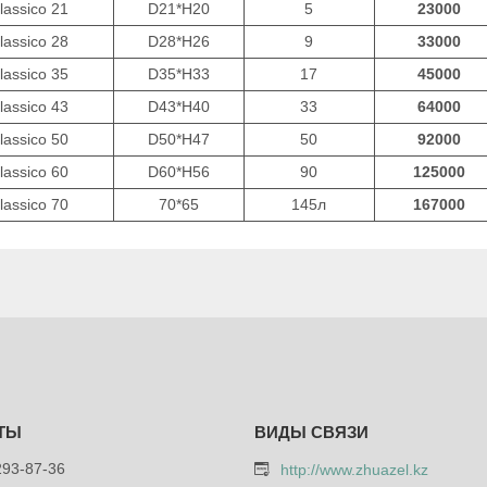
lassico 21
D21*H20
5
23000
lassico 28
D28*H26
9
33000
lassico 35
D35*H33
17
45000
lassico 43
D43*H40
33
64000
lassico 50
D50*H47
50
92000
lassico 60
D60*H56
90
125000
lassico 70
70*65
145л
167000
293-87-36
http://www.zhuazel.kz