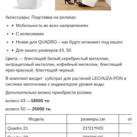
Aксессуары: Подставка на роликах
Мобильность во всех направлениях
C колесиками
Hожки для QUADRO – как будто исчезают под кашпо
Для кашпо размеров 43, 50
Цвета ― блестящий белый,серебристый металлик,
антрацитовый металлик, кофейный металлик, блестящий
ярко-красный, блестящий черный.
В комплект входит субстрат для растений LECHUZA-PON и
система автополива с индикатором уровня воды.
Дополнительно можно приобрести ролики:
колесо 43 ―
18000 тн
.
колесо 50 ―
20000 тн.
Модель
размеры,см
объе
Quadro 21
21*21*H20