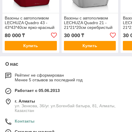
Вазоны с автополивом
Вазоны с автополивом
Вазо
LECHUZA Quadro 43 -
LECHUZA Quadro 21 -
LECH
43*43*40cм ярко-красный
21*21*20cм серебристый
21*2
блестящий
металлик
мет
80 000
30 000
30 
₸
₸
Купить
Купить
О нас
Рейтинг не сформирован
Менее 5 отзывов за последний год
Работает с 05.06.2013
г. Алматы
ул. Зенкова, 36/уг. ул.Богенбай батыра, 81, Алматы,
Казахстан
Контакты
Сегодня выходной