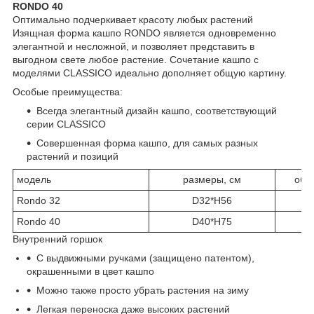
RONDO 40
Оптимально подчеркивает красоту любых растений
Изящная форма кашпо RONDO является одновременно
элегантной и несложной, и позволяет представить в
выгодном свете любое растение. Сочетание кашпо с
моделями CLASSICO идеально дополняет общую картину.
Особые преимущества:
Всегда элегантный дизайн кашпо, соответствующий
серии CLASSICO
Совершенная форма кашпо, для самых разных
растений и позиций
модель
размеры, см
объ
Rondo 32
D32*H56
Rondo 40
D40*H75
Bнутренний горшок
С выдвижными ручками (защищено патентом),
окрашенными в цвет кашпо
Можно также просто убрать растения на зиму
Легкая переноска даже высоких растений