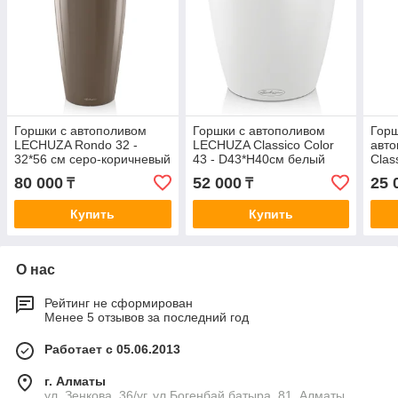
Горшки с автополивом
Горшки с автополивом
Горш
LECHUZA Rondo 32 -
LECHUZA Classico Color
авт
32*56 cм серо-коричневый
43 - D43*H40cм белый
Clas
блестящий
матовый
голу
80 000
52 000
25 
₸
₸
Купить
Купить
О нас
Рейтинг не сформирован
Менее 5 отзывов за последний год
Работает с 05.06.2013
г. Алматы
ул. Зенкова, 36/уг. ул.Богенбай батыра, 81, Алматы,