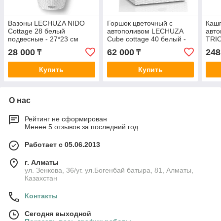
Вазоны LECHUZA NIDO
Горшок цветочный с
Кашп
Cottage 28 белый
автополивом LECHUZA
авт
подвесные - 27*23 см
Cube cottage 40 белый -
TRIO
40*40*40 см
42*4
28 000
62 000
248
₸
₸
Купить
Купить
О нас
Рейтинг не сформирован
Менее 5 отзывов за последний год
Работает с 05.06.2013
г. Алматы
ул. Зенкова, 36/уг. ул.Богенбай батыра, 81, Алматы,
Казахстан
Контакты
Сегодня выходной