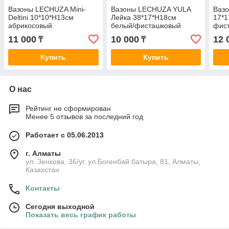
Вазоны LECHUZA Mini-
Вазоны LECHUZA YULA
Ваз
Deltini 10*10*H13см
Лейка 38*17*H18см
17*1
абрикосовый
белый/фисташковый
фис
11 000
10 000
12 
₸
₸
Купить
Купить
О нас
Рейтинг не сформирован
Менее 5 отзывов за последний год
Работает с 05.06.2013
г. Алматы
ул. Зенкова, 36/уг. ул.Богенбай батыра, 81, Алматы,
Казахстан
Контакты
Сегодня выходной
Показать весь график работы