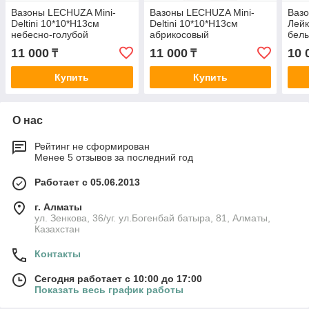
Вазоны LECHUZA Mini-
Вазоны LECHUZA Mini-
Ваз
Deltini 10*10*H13см
Deltini 10*10*H13см
Лейк
небесно-голубой
абрикосовый
бел
11 000
11 000
10 
₸
₸
Купить
Купить
О нас
Рейтинг не сформирован
Менее 5 отзывов за последний год
Работает с 05.06.2013
г. Алматы
ул. Зенкова, 36/уг. ул.Богенбай батыра, 81, Алматы,
Казахстан
Контакты
Сегодня работает с 10:00 до 17:00
Показать весь график работы