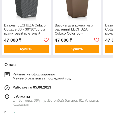
Вазоны LECHUZA Cubico
Вазоны для комнатных
Ваз
Cottage 30 - 30*30*56 см
растений LECHUZA
Cott
гранитовый плетеный
Cubico Color 30 -
мокк
30*30*56см светло-
47 000
47 000
47 
₸
₸
коричневый матовый
Купить
Купить
О нас
Рейтинг не сформирован
Менее 5 отзывов за последний год
Работает с 05.06.2013
г. Алматы
ул. Зенкова, 36/уг. ул.Богенбай батыра, 81, Алматы,
Казахстан