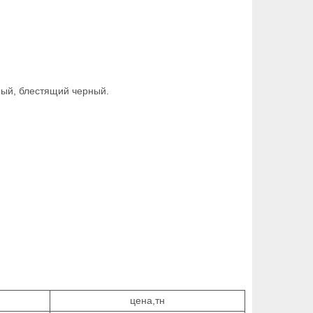
ный, блестящий черный.
цена,тн