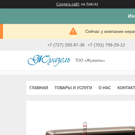
Создать сайт
на Satu.kz
Ин
Сейчас у компании нераб
+7 (727) 293-87-36
+7 (701) 799-29-12
ТОО «Жуазель»
ГЛАВНАЯ
ТОВАРЫ И УСЛУГИ
О НАС
КОНТАК