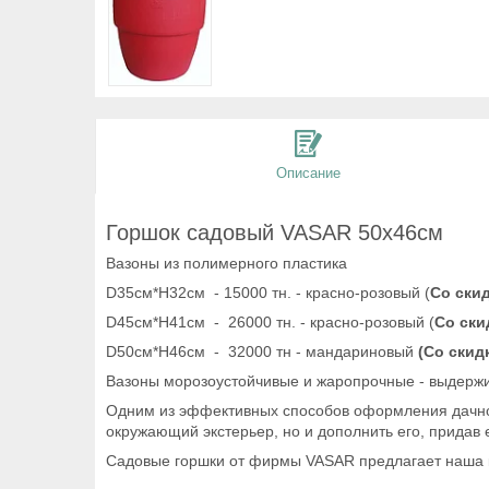
Описание
Горшок садовый VASAR 50x46см
Вазоны из полимерного пластика
D35см*H32см - 15000 тн. - красно-розовый (
Со скид
D45см*H41см - 26000 тн. - красно-розовый (
Со ски
D50см*H46см - 32000 тн - мандариновый
(Со скид
Вазоны морозоустойчивые и жаропрочные - выдержива
Одним из эффективных способов оформления дачного
окружающий экстерьер, но и дополнить его, придав
Садовые горшки от фирмы VASAR предлагает наша 