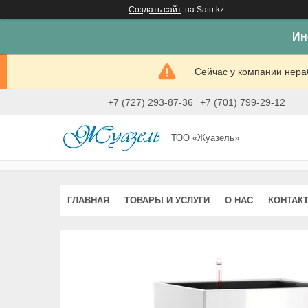
Создать сайт
на Satu.kz
Ин
Сейчас у компании нераб
+7 (727) 293-87-36
+7 (701) 799-29-12
ТОО «Жуазель»
ГЛАВНАЯ
ТОВАРЫ И УСЛУГИ
О НАС
КОНТАК