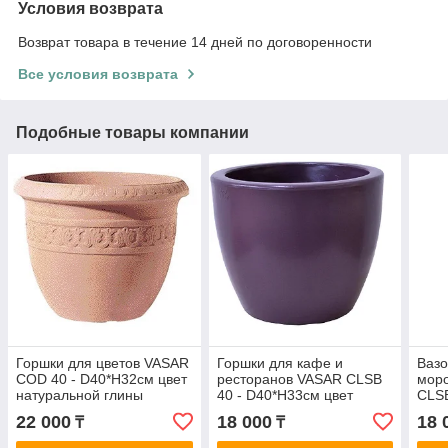
Условия возврата
Возврат товара в течение 14 дней по договоренности
Все условия возврата
Подобные товары компании
Горшки для цветов VASAR
Горшки для кафе и
Вазо
COD 40 - D40*H32cм цвет
ресторанов VASAR CLSB
мор
натуральной глины
40 - D40*H33cм цвет
CLSB
темный виноград
бел
22 000
18 000
18 
₸
₸