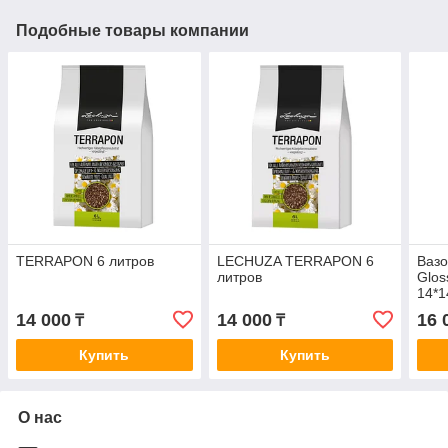
Подобные товары компании
TERRAPON 6 литров
LECHUZA TERRAPON 6
Ваз
литров
Glos
14*
бле
14 000
14 000
16 
₸
₸
Купить
Купить
О нас